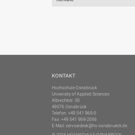
KONTAKT
Hochschule Osnabrück
University of Applied Sciences
Albrechtstr. 30
49076 Osnabrück
Telefon: +49 541 969-0
Fax: +49 541 969-2066
E-Mail:
servicedesk@hs-osnabrueck.de
© 2026 HOCHSCHULE OSNABRÜCK