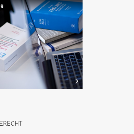
ng
IERECHT